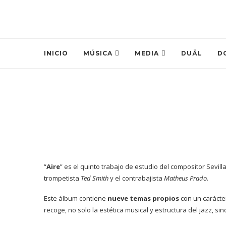
INICIO
MÚSICA
MEDIA
DUÄL
D
“
Aire
” es el quinto trabajo de estudio del compositor Sevil
trompetista
Ted Smith
y el contrabajista
Matheus Prado
.
Este álbum contiene
nueve temas propios
con un carácter
recoge, no solo la estética musical y estructura del jazz, 