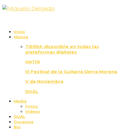
Inicio
Música
TIERRA disponible en todas las
plataformas digitales
HATHI
III Festival de la Guitarra Sierra Morena
V de Noviembre
DUÄL
Media
Fotos
Vídeos
DUÄL
Docencia
Bio