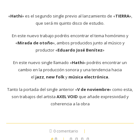
«
Hathi
» es el segundo single previo al lanzamiento de «
TIERRA
»,
que será mi quinto disco de estudio.
En este nuevo trabajo podréis encontrar el tema homónimo y
«
Mirada de otoño
», ambos producidos junto al músico y
productor «
Eduardo José Benítez
»
En este nuevo single llamado «
Hathi
» podréis encontrar un
cambio en la producción sonora y una tendencia hacia
el
jazz
,
new folk
y
música electrónica.
Tanto la portada del single anterior «
V de noviembre
» como esta,
son trabajos del artista
AXEL VOID
que añade expresividad y
coherencia a la obra
0 comentario
0