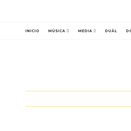
INICIO
MÚSICA
MEDIA
DUÄL
D