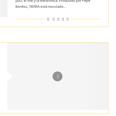
jazz, el folk y la electrónica. Producido por Pepe
Benítez, TIERRA está mezclado…