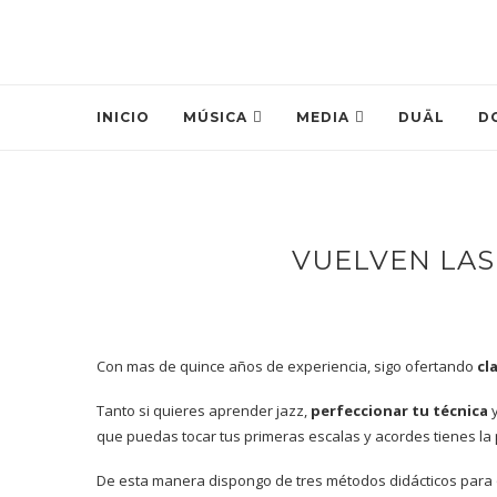
INICIO
MÚSICA
MEDIA
DUÄL
D
VUELVEN LAS
Con mas de quince años de experiencia, sigo ofertando
cl
Tanto si quieres aprender jazz,
perfeccionar tu técnica
y
que puedas tocar tus primeras escalas y acordes tienes la p
De esta manera dispongo de tres métodos didácticos para