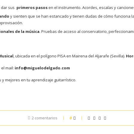
n dar sus
primeros pasos
en el instrumento. Acordes, escalas y canciones 
cando
y sienten que se han estancado y tienen dudas de cómo funciona la a
improvisación.
ionales de la música
. Pruebas de acceso al conservatorio, perfeccionam
Musical
, ubicada en el polígono PISA en Mairena del Aljarafe (Sevilla).
Hora
 el mail:
info@miguelodelgado.com
y mejores en tu aprendizaje guitarrístico.
2 comentarios
0