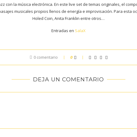
z con la música electrónica. En este live set de temas originales, el comp
, pasajes musicales propios llenos de energía e improvisación. Para esta o
Holed Coin, Anita Franklin entre otros…
Entradas en
SalaX
0 comentario
0
DEJA UN COMENTARIO