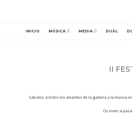
INICIO
MÚSICA
MEDIA
DUÄL
D
II FE
Saludos, a todos los amantes de la guitarra y la música e
Os invito a pasa